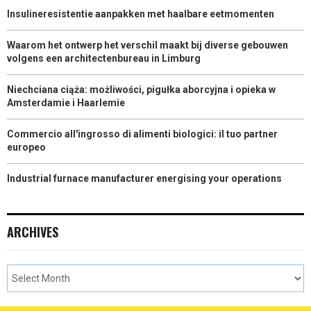
Insulineresistentie aanpakken met haalbare eetmomenten
Waarom het ontwerp het verschil maakt bij diverse gebouwen
volgens een architectenbureau in Limburg
Niechciana ciąża: możliwości, pigułka aborcyjna i opieka w
Amsterdamie i Haarlemie
Commercio all'ingrosso di alimenti biologici: il tuo partner
europeo
Industrial furnace manufacturer energising your operations
ARCHIVES