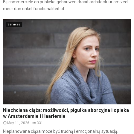
Bij commerciële en publieke gebouwen draait architectuur om veel
meer dan enkel functionaliteit of...
Services
Niechciana ciąża: możliwości, pigułka aborcyjna i opieka
w Amsterdamie i Haarlemie
May 11, 2026
331
Nieplanowana ciąża może być trudną i emocjonalną sytuacją.