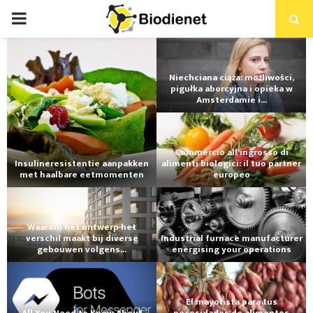
PRIMARY
MENU
Niechciana ciąża: możliwości,
pigułka aborcyjna i opieka w
Amsterdamie i...
Commercio all'ingrosso di
Insulineresistentie aanpakken
alimenti biologici: il tuo partner
met haalbare eetmomenten
europeo
Waarom het ontwerp het
verschil maakt bij diverse
Industrial furnace manufacturer
gebouwen volgens...
energising your operations
El mayorista para tus