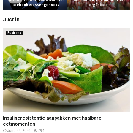
All You Need to Know About
necesidades de alimentos
Facebook Messenger Bots
orgánicos
Just in
Business
Insulineresistentie aanpakken met haalbare
eetmomenten
June 24, 2026
794