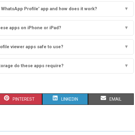
 WhatsApp Profile' app and how does it work?
▼
hese apps on iPhone or iPad?
▼
ofile viewer apps safe to use?
▼
orage do these apps require?
▼
S
S
S
PINTEREST
LINKEDIN
EMAIL
H
H
H
A
A
A
R
R
R