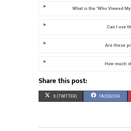
What is the 'Who Viewed My
Can I use t
Are these pr
How much st
Share this post:
S
S
X (TWITTER)
FACEBOOK
H
H
A
A
R
R