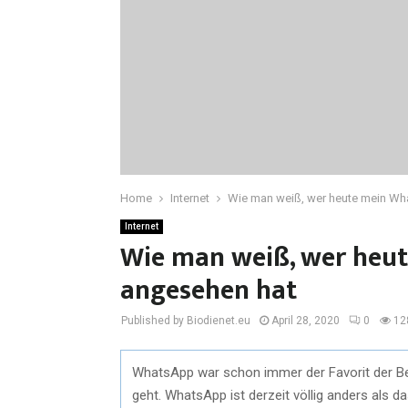
Home
Internet
Wie man weiß, wer heute mein Wh
Internet
Wie man weiß, wer heut
angesehen hat
Published by Biodienet.eu
April 28, 2020
0
12
WhatsApp war schon immer der Favorit der B
geht. WhatsApp ist derzeit völlig anders als d