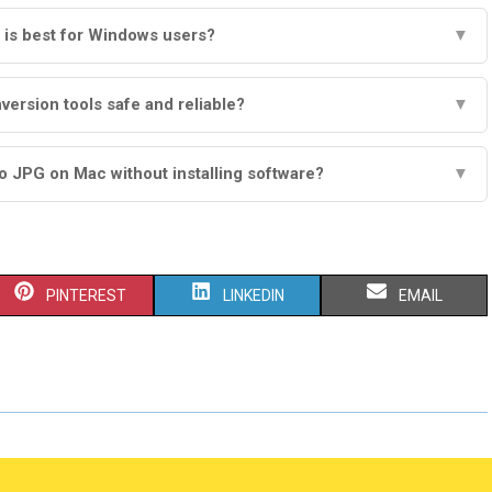
 is best for Windows users?
▼
version tools safe and reliable?
▼
o JPG on Mac without installing software?
▼
S
S
S
PINTEREST
LINKEDIN
EMAIL
H
H
H
A
A
A
R
R
R
E
E
E
O
O
O