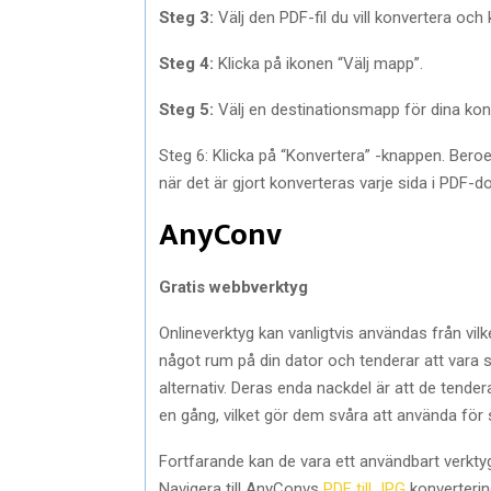
Steg 3:
Välj den PDF-fil du vill konvertera och
Steg 4:
Klicka på ikonen “Välj mapp”.
Steg 5:
Välj en destinationsmapp för dina kon
Steg 6: Klicka på “Konvertera” -knappen. Beroen
när det är gjort konverteras varje sida i PDF-d
AnyConv
Gratis webbverktyg
Onlineverktyg kan vanligtvis användas från vil
något rum på din dator och tenderar att var
alternativ. Deras enda nackdel är att de tende
en gång, vilket gör dem svåra att använda för s
Fortfarande kan de vara ett användbart verktyg 
Navigera till AnyConvs
PDF till JPG
konverterin