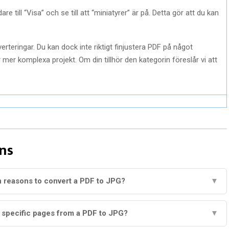
re till “Visa” och se till att “miniatyrer” är på. Detta gör att du kan
rteringar. Du kan dock inte riktigt finjustera PDF på något
ör mer komplexa projekt. Om din tillhör den kategorin föreslår vi att
ns
n reasons to convert a PDF to JPG?
▼
y specific pages from a PDF to JPG?
▼