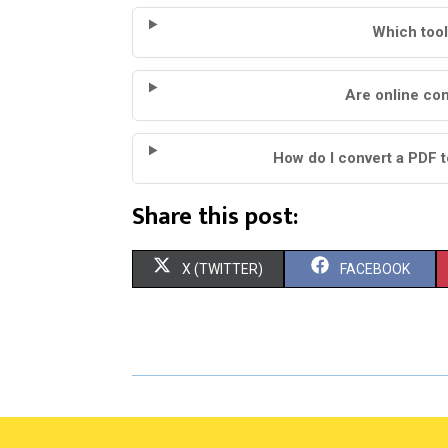
Which tool
Are online con
How do I convert a PDF t
Share this post:
S
S
X (TWITTER)
FACEBOOK
H
H
A
A
R
R
E
E
O
O