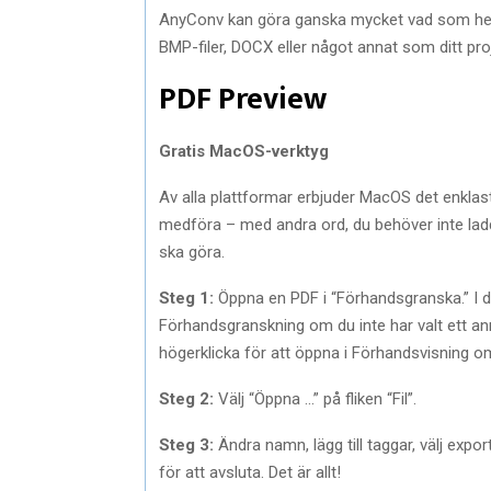
AnyConv kan göra ganska mycket vad som helst f
BMP-filer, DOCX eller något annat som ditt pro
PDF Preview
Gratis MacOS-verktyg
Av alla plattformar erbjuder MacOS det enklast
medföra – med andra ord, du behöver inte ladda
ska göra.
Steg 1:
Öppna en PDF i “Förhandsgranska.” I de
Förhandsgranskning om du inte har valt ett an
högerklicka för att öppna i Förhandsvisning o
Steg 2:
Välj “Öppna …” på fliken “Fil”.
Steg 3:
Ändra namn, lägg till taggar, välj exportp
för att avsluta. Det är allt!