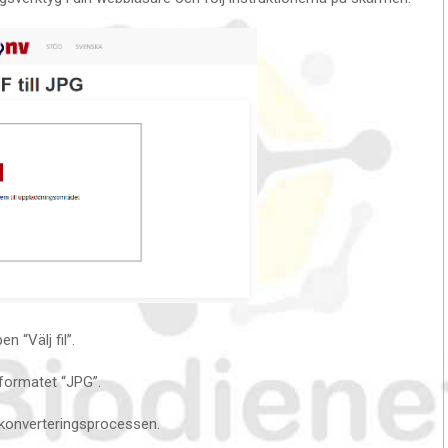
 “Välj fil”.
 formatet “JPG”.
a konverteringsprocessen.