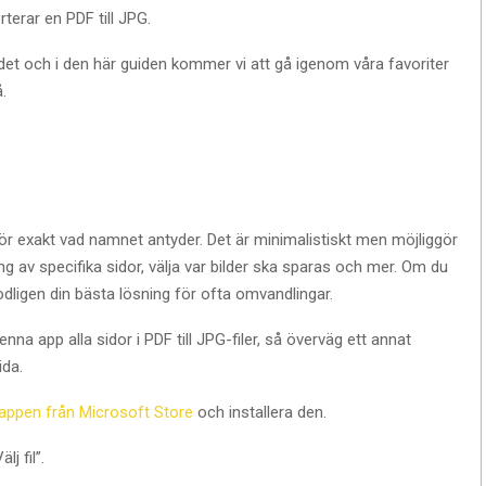
erar en PDF till JPG.
a det och i den här guiden kommer vi att gå igenom våra favoriter
.
r exakt vad namnet antyder. Det är minimalistiskt men möjliggör
 av specifika sidor, välja var bilder ska sparas och mer. Om du
odligen din bästa lösning för ofta omvandlingar.
nna app alla sidor i PDF till JPG-filer, så överväg ett annat
ida.
sappen från Microsoft Store
och installera den.
j fil”.