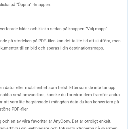
 klicka på “Öppna” -knappen.
verterade bilder och klicka sedan på knappen “Välj mapp”.
de på storleken på PDF-filen kan det ta lite tid att slutföra, men
okumentet till en bild och sparas i din destinationsmapp.
ken dator eller mobil enhet som helst. Eftersom de inte tar upp
a snabba små omvandlare, kanske du föredrar dem framför andra
rar att vara lite begränsade i mängden data du kan konvertera på
törre PDF-filer.
och en av våra favoriter är AnyConv. Det är otroligt enkelt.
gsverktyg i din webbläsare och följ instruktionerna på skärmen.