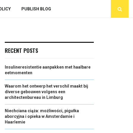
OLICY
PUBLISH BLOG
RECENT POSTS
Insulineresistentie aanpakken met haalbare
eetmomenten
Waarom het ontwerp het verschil maakt bij
diverse gebouwen volgens een
architectenbureau in Limburg
Niechciana ciąża: możliwości, pigułka
aborcyjna i opieka w Amsterdamie i
Haarlemie