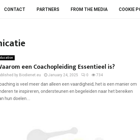
CONTACT
PARTNERS
FROM THE MEDIA
COOKIE P
icatie
ducation
aarom een Coachopleiding Essentieel is?
ublished by Biodienet.eu
January 24, 2025
0
734
oaching is veel meer dan alleen een vaardigheid; het is een manier om
nderen te inspireren, ondersteunen en begeleiden naar het bereiken
an hun doelen....