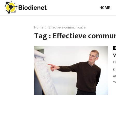
HOME
Home
Effectieve communicatie
Tag : Effectieve commun
E
W
P
C
a
v