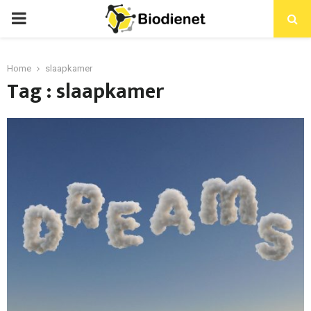
PRIMARY
MENU
Home
slaapkamer
Tag : slaapkamer