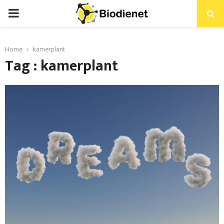
PRIMARY
MENU
Home
kamerplant
Tag : kamerplant