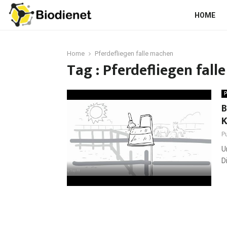
HOME
Home
Pferdefliegen falle machen
Tag : Pferdefliegen fal
P
B
K
P
U
D