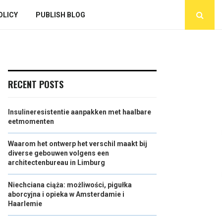
OLICY
PUBLISH BLOG
RECENT POSTS
Insulineresistentie aanpakken met haalbare
eetmomenten
Waarom het ontwerp het verschil maakt bij
diverse gebouwen volgens een
architectenbureau in Limburg
Niechciana ciąża: możliwości, pigułka
aborcyjna i opieka w Amsterdamie i
Haarlemie