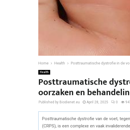
Home
Health
Posttraumatische dystrofie in de 
Health
Posttraumatische dystr
oorzaken en behandeli
Published by Biodienet.eu
April 28, 2025
0
94
Posttraumatische dystrofie van de voet, teg
(CRPS), is een complexe en vaak invaliderende