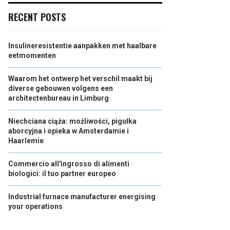
RECENT POSTS
Insulineresistentie aanpakken met haalbare
eetmomenten
Waarom het ontwerp het verschil maakt bij
diverse gebouwen volgens een
architectenbureau in Limburg
Niechciana ciąża: możliwości, pigułka
aborcyjna i opieka w Amsterdamie i
Haarlemie
Commercio all'ingrosso di alimenti
biologici: il tuo partner europeo
Industrial furnace manufacturer energising
your operations