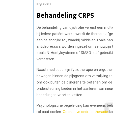
ingrepen.
Behandeling CRPS
De behandeling van dystrofie vereist een multi
bij iedere patiënt werkt, wordt de therapie afg
een belangrijke rol, waarbij middelen zoals p
antidepressiva worden ingezet om zenuwpijn 
zoals N-Acetylcysteïne of DMSO-zalf gebruik
verbeteren.
Naast medicatie zijn fysiotherapie en ergother
bewegen binnen de pijngrens om verstijving te
om ook buiten de pijngrens te oefenen om de f
ondersteuning bieden in het aanleren van nieu
beperkingen voort te zetten.
Psychologische begeleiding kan eveneens bela
rol gaat spelen.
Cognitieve gedragstherapie
ka