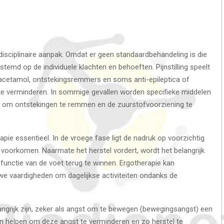
disciplinaire aanpak. Omdat er geen standaardbehandeling is die
estemd op de individuele klachten en behoeften. Pijnstilling speelt
aracetamol, ontstekingsremmers en soms anti-epileptica of
te verminderen. In sommige gevallen worden specifieke middelen
t om ontstekingen te remmen en de zuurstofvoorziening te
apie essentieel. In de vroege fase ligt de nadruk op voorzichtig
 voorkomen. Naarmate het herstel vordert, wordt het belangrijk
unctie van de voet terug te winnen. Ergotherapie kan
we vaardigheden om dagelijkse activiteiten ondanks de
ngrijk zijn, zeker als angst om te bewegen (bewegingsangst) een
n helpen om deze angst te verminderen en zo herstel te