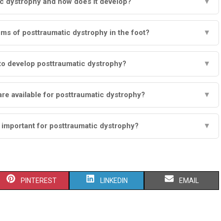
ic dystrophy and how does it develop?
▼
ms of posttraumatic dystrophy in the foot?
▼
 to develop posttraumatic dystrophy?
▼
re available for posttraumatic dystrophy?
▼
 important for posttraumatic dystrophy?
▼
S
S
S
PINTEREST
LINKEDIN
EMAIL
H
H
H
A
A
A