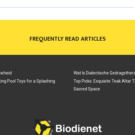
R
R
R
E
E
E
O
O
O
FREQUENTLY READ ARTICLES
N
N
N
uwheid
Wat Is Dialectische Gedragsther
ing Pool Toys for a Splashing
Top Picks: Exquisite Teak Altar 
Sacred Space