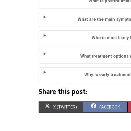
What is posttraumat
What are the main sympto
Who is most likely
What treatment options a
Why is early treatment
Share this post:
S
S
X (TWITTER)
FACEBOOK
H
H
A
A