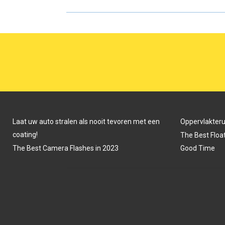
R
R
E
E
O
O
N
N
Laat uw auto stralen als nooit tevoren met een
Oppervlakter
coating!
The Best Float
The Best Camera Flashes in 2023
Good Time