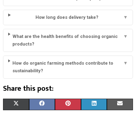
How long does delivery take?
▼
What are the health benefits of choosing organic
▼
products?
How do organic farming methods contribute to
▼
sustainability?
Share this post:
S
S
S
S
S
X
F
P
L
E
H
H
H
H
H
(
A
I
I
M
A
A
A
A
A
T
C
N
N
A