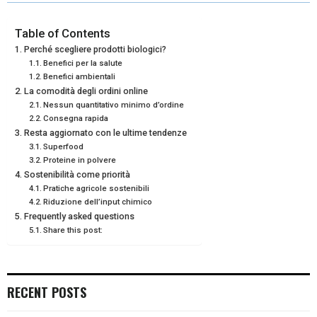
R
R
R
R
R
W
E
T
K
I
E
E
E
E
E
I
B
E
E
L
Table of Contents
Perché scegliere prodotti biologici?
O
O
O
O
O
T
O
R
D
Benefici per la salute
Benefici ambientali
N
N
N
N
N
T
O
E
I
La comodità degli ordini online
E
K
S
N
Nessun quantitativo minimo d’ordine
Consegna rapida
R
T
Resta aggiornato con le ultime tendenze
Superfood
)
Proteine in polvere
Sostenibilità come priorità
Pratiche agricole sostenibili
Riduzione dell’input chimico
Frequently asked questions
Share this post:
RECENT POSTS