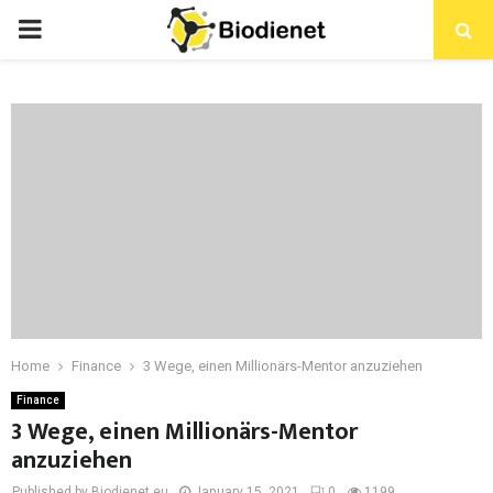
PRIMARY
MENU
Home
Finance
3 Wege, einen Millionärs-Mentor anzuziehen
Finance
3 Wege, einen Millionärs-Mentor
anzuziehen
Published by Biodienet.eu
January 15, 2021
0
1199