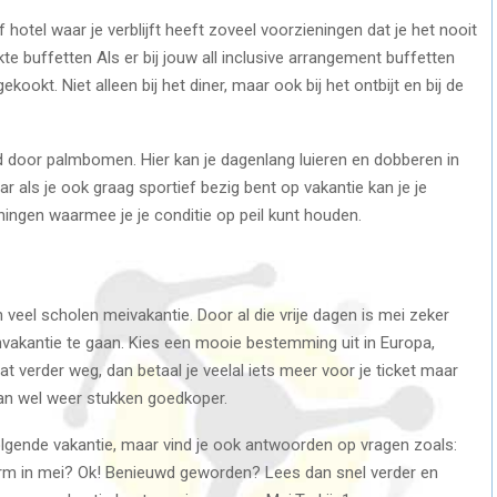
hotel waar je verblijft heeft zoveel voorzieningen dat je het nooit
kte buffetten Als er bij jouw all inclusive arrangement buffetten
kookt. Niet alleen bij het diner, maar ook bij het ontbijt en bij de
door palmbomen. Hier kan je dagenlang luieren en dobberen in
ar als je ook graag sportief bezig bent op vakantie kan je je
ningen waarmee je je conditie op peil kunt houden.
 veel scholen meivakantie. Door al die vrije dagen is mei zeker
kantie te gaan. Kies een mooie bestemming uit in Europa,
wat verder weg, dan betaal je veelal iets meer voor je ticket maar
dan wel weer stukken goedkoper.
e volgende vakantie, maar vind je ook antwoorden op vragen zoals:
arm in mei? Ok! Benieuwd geworden? Lees dan snel verder en