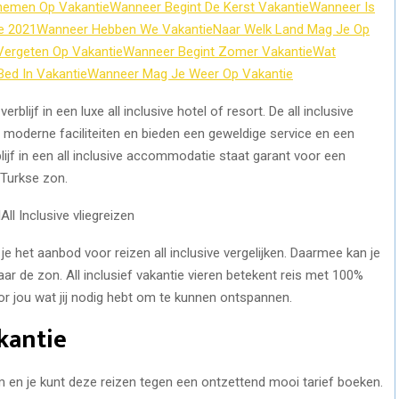
emen Op Vakantie
Wanneer Begint De Kerst Vakantie
Wanneer Is
e 2021
Wanneer Hebben We Vakantie
Naar Welk Land Mag Je Op
Vergeten Op Vakantie
Wanneer Begint Zomer Vakantie
Wat
Bed In Vakantie
Wanneer Mag Je Weer Op Vakantie
rblijf in een luxe all inclusive hotel of resort. De all inclusive
le moderne faciliteiten en bieden een geweldige service en een
blijf in een all inclusive accommodatie staat garant voor een
Turkse zon.
All Inclusive vliegreizen
e het aanbod voor reizen all inclusive vergelijken. Daarmee kan je
r de zon. All inclusief vakantie vieren betekent reis met 100%
r jou wat jij nodig hebt om te kunnen ontspannen.
kantie
rm en je kunt deze reizen tegen een ontzettend mooi tarief boeken.