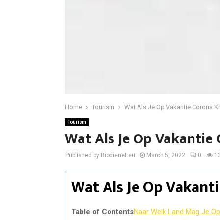
Home
Tourism
Wat Als Je Op Vakantie Corona Kr
Tourism
Wat Als Je Op Vakantie 
Published by Biodienet.eu
March 5, 2022
0
1
Wat Als Je Op Vakanti
Table of Contents
Naar Welk Land Mag Je Op