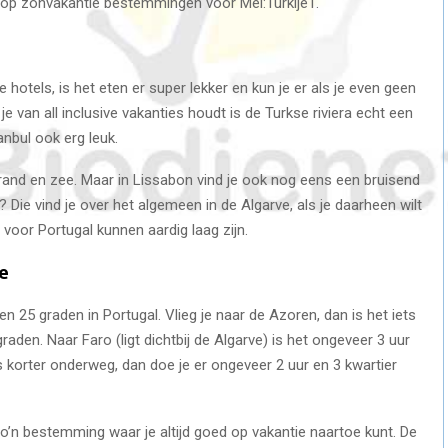
top zonvakantie bestemmingen voor Mei:Turkije1.
 hotels, is het eten er super lekker en kun je er als je even geen
 je van all inclusive vakanties houdt is de Turkse riviera echt een
anbul ook erg leuk.
trand en zee. Maar in Lissabon vind je ook nog eens een bruisend
Die vind je over het algemeen in de Algarve, als je daarheen wilt
 voor Portugal kunnen aardig laag zijn.
e
n 25 graden in Portugal. Vlieg je naar de Azoren, dan is het iets
aden. Naar Faro (ligt dichtbij de Algarve) is het ongeveer 3 uur
ts korter onderweg, dan doe je er ongeveer 2 uur en 3 kwartier
o’n bestemming waar je altijd goed op vakantie naartoe kunt. De