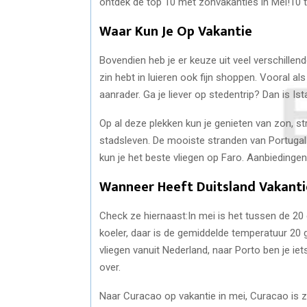
ontdek de top 10 met zonvakanties in Mei!10 
Waar Kun Je Op Vakantie
Bovendien heb je er keuze uit veel verschillende
zin hebt in luieren ook fijn shoppen. Vooral als
aanrader. Ga je liever op stedentrip? Dan is Ist
Op al deze plekken kun je genieten van zon, s
stadsleven. De mooiste stranden van Portugal? 
kun je het beste vliegen op Faro. Aanbiedingen
Wanneer Heeft Duitsland Vakanti
Check ze hiernaast:In mei is het tussen de 20 e
koeler, daar is de gemiddelde temperatuur 20 gr
vliegen vanuit Nederland, naar Porto ben je ie
over.
Naar Curacao op vakantie in mei, Curacao is z