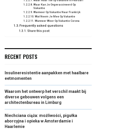
Waar Naar Toe Op Vakantie In Februari
Waar Kan Je Ongevaccineerd Op
Vakantie
Wanneer Op Vakantie Naar Frankrijk
Wat Neem Je Mee Op Vakantie
Wanneer Weer Op Vakantie Corona
Frequently asked questions
Share this post:
RECENT POSTS
Insulineresistentie aanpakken met haalbare
eetmomenten
Waarom het ontwerp het verschil maakt bij
diverse gebouwen volgens een
architectenbureau in Limburg
Niechciana ciąża: możliwości, pigułka
aborcyjna i opieka w Amsterdamie i
Haarlemie