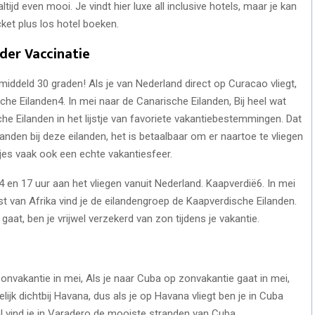
altijd even mooi. Je vindt hier luxe all inclusive hotels, maar je kan
cket plus los hotel boeken.
der Vaccinatie
ddeld 30 graden! Als je van Nederland direct op Curacao vliegt,
he Eilanden4. In mei naar de Canarische Eilanden, Bij heel wat
 Eilanden in het lijstje van favoriete vakantiebestemmingen. Dat
tranden bij deze eilanden, het is betaalbaar om er naartoe te vliegen
djes vaak ook een echte vakantiesfeer.
4 en 17 uur aan het vliegen vanuit Nederland. Kaapverdië6. In mei
st van Afrika vind je de eilandengroep de Kaapverdische Eilanden.
 gaat, ben je vrijwel verzekerd van zon tijdens je vakantie.
onvakantie in mei, Als je naar Cuba op zonvakantie gaat in mei,
lijk dichtbij Havana, dus als je op Havana vliegt ben je in Cuba
l vind je in Varadero de mooiste stranden van Cuba.