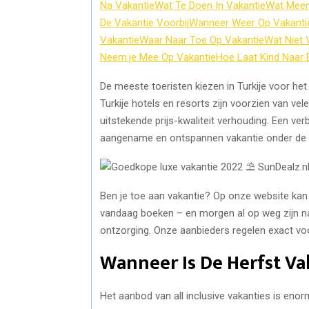
Na Vakantie
Wat Te Doen In Vakantie
Wat Meen
De Vakantie Voorbij
Wanneer Weer Op Vakanti
Vakantie
Waar Naar Toe Op Vakantie
Wat Niet 
Neem.je Mee Op Vakantie
Hoe Laat Kind Naar 
De meeste toeristen kiezen in Turkije voor het ve
Turkije hotels en resorts zijn voorzien van ve
uitstekende prijs-kwaliteit verhouding. Een ver
aangename en ontspannen vakantie onder de 
Ben je toe aan vakantie? Op onze website kan j
vandaag boeken – en morgen al op weg zijn naa
ontzorging. Onze aanbieders regelen exact voo
Wanneer Is De Herfst Va
Het aanbod van all inclusive vakanties is eno