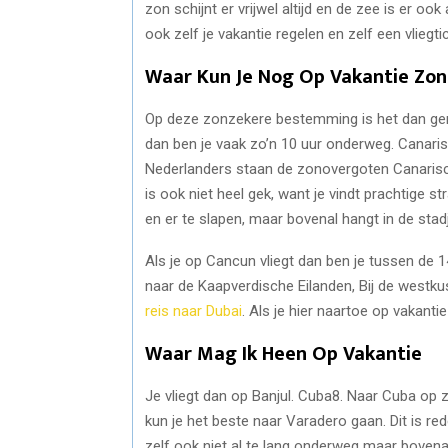
zon schijnt er vrijwel altijd en de zee is er ook 
ook zelf je vakantie regelen en zelf een vliegti
Waar Kun Je Nog Op Vakantie Zon
Op deze zonzekere bestemming is het dan gemi
dan ben je vaak zo’n 10 uur onderweg. Canarisc
Nederlanders staan de zonovergoten Canarische
is ook niet heel gek, want je vindt prachtige s
en er te slapen, maar bovenal hangt in de sta
Als je op Cancun vliegt dan ben je tussen de 1
naar de Kaapverdische Eilanden, Bij de westku
reis naar Dubai
. Als je hier naartoe op vakantie
Waar Mag Ik Heen Op Vakantie
Je vliegt dan op Banjul. Cuba8. Naar Cuba op z
kun je het beste naar Varadero gaan. Dit is rede
zelf ook niet al te lang onderweg maar bovena