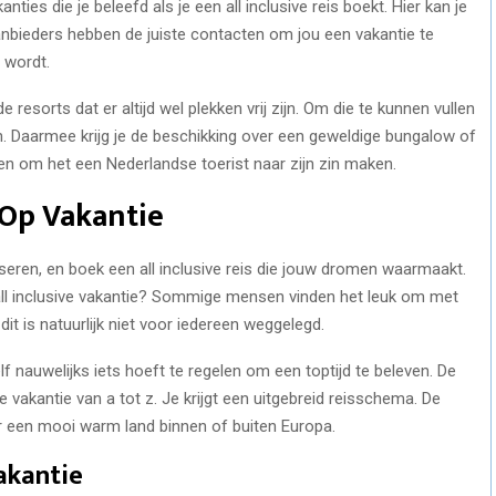
ies die je beleefd als je een all inclusive reis boekt. Hier kan je
aanbieders hebben de juiste contacten om jou een vakantie te
 wordt.
esorts dat er altijd wel plekken vrij zijn. Om die te kunnen vullen
en. Daarmee krijg je de beschikking over een geweldige bungalow of
gen om het een Nederlandse toerist naar zijn zin maken.
 Op Vakantie
sseren, en boek een all inclusive reis die jouw dromen waarmaakt.
 all inclusive vakantie? Sommige mensen vinden het leuk om met
dit is natuurlijk niet voor iedereen weggelegd.
zelf nauwelijks iets hoeft te regelen om een toptijd te beleven. De
je vakantie van a tot z. Je krijgt een uitgebreid reisschema. De
ar een mooi warm land binnen of buiten Europa.
akantie