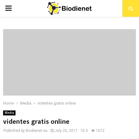
PRIMARY
MENU
Home
Media
videntes gratis online
Media
videntes gratis online
Published by Biodienet.eu
July 25, 2017
0
1672