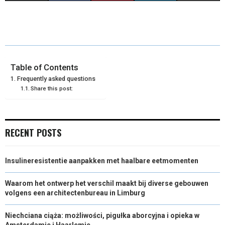
H
H
H
H
H
(
A
I
I
M
A
A
A
A
A
T
C
N
N
A
R
R
R
R
R
W
E
T
K
I
E
E
E
E
E
I
B
E
E
L
Table of Contents
Frequently asked questions
O
O
O
O
O
T
O
R
D
Share this post:
N
N
N
N
N
T
O
E
I
E
K
S
N
RECENT POSTS
R
T
)
Insulineresistentie aanpakken met haalbare eetmomenten
Waarom het ontwerp het verschil maakt bij diverse gebouwen
volgens een architectenbureau in Limburg
Niechciana ciąża: możliwości, pigułka aborcyjna i opieka w
Amsterdamie i Haarlemie