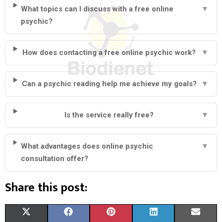
What topics can I discuss with a free online
▼
psychic?
How does contacting a free online psychic work?
▼
Can a psychic reading help me achieve my goals?
▼
Is the service really free?
▼
What advantages does online psychic
▼
consultation offer?
Share this post:
S
S
S
S
S
X
F
P
L
E