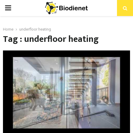
PRIMARY
MENU
Home
underfloor heating
Tag : underfloor heating