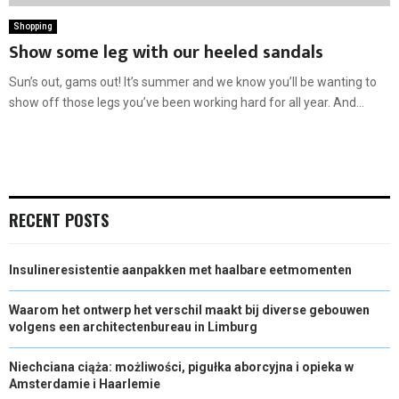
Shopping
Show some leg with our heeled sandals
Sun’s out, gams out! It’s summer and we know you’ll be wanting to
show off those legs you’ve been working hard for all year. And...
RECENT POSTS
Insulineresistentie aanpakken met haalbare eetmomenten
Waarom het ontwerp het verschil maakt bij diverse gebouwen
volgens een architectenbureau in Limburg
Niechciana ciąża: możliwości, pigułka aborcyjna i opieka w
Amsterdamie i Haarlemie