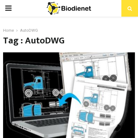
PRIMARY
MENU
Home
AutoDWG
Tag : AutoDWG