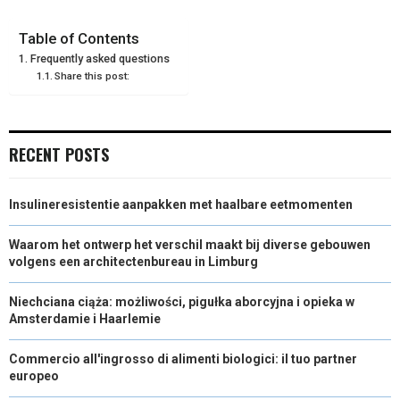
O
O
O
O
O
T
O
R
D
N
N
N
N
N
T
O
E
I
Table of Contents
Frequently asked questions
E
K
S
N
Share this post:
R
T
)
RECENT POSTS
Insulineresistentie aanpakken met haalbare eetmomenten
Waarom het ontwerp het verschil maakt bij diverse gebouwen
volgens een architectenbureau in Limburg
Niechciana ciąża: możliwości, pigułka aborcyjna i opieka w
Amsterdamie i Haarlemie
Commercio all'ingrosso di alimenti biologici: il tuo partner
europeo