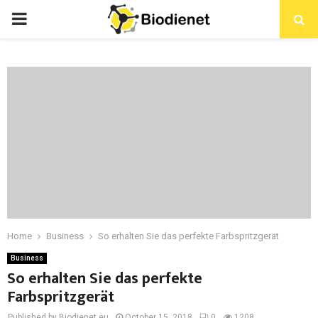
PRIMARY
MENU
Home
Business
So erhalten Sie das perfekte Farbspritzgerät
Business
So erhalten Sie das perfekte
Farbspritzgerät
Published by Biodienet.eu
October 15, 2018
0
1208