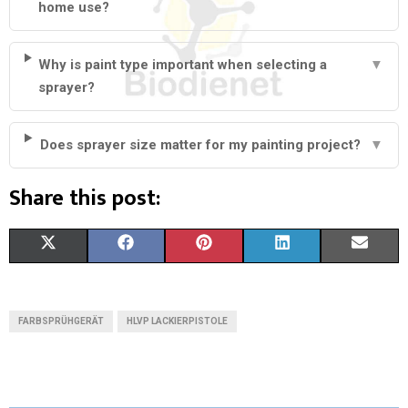
home use?
Why is paint type important when selecting a
▼
sprayer?
Does sprayer size matter for my painting project?
▼
Share this post:
S
S
S
S
S
X
F
P
L
E
H
H
H
H
H
(
A
I
I
M
A
A
A
A
A
T
C
N
N
A
FARBSPRÜHGERÄT
HLVP LACKIERPISTOLE
R
R
R
R
R
W
E
T
K
I
E
E
E
E
E
I
B
E
E
L