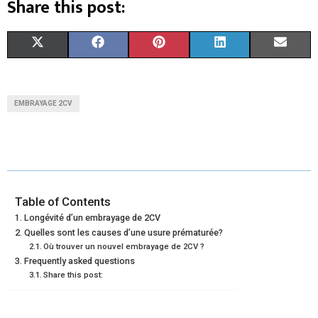
Share this post:
S
S
S
S
S
X
F
P
L
E
H
H
H
H
H
(
A
I
I
M
A
A
A
A
A
T
C
N
N
A
EMBRAYAGE 2CV
R
R
R
R
R
W
E
T
K
I
E
E
E
E
E
I
B
E
E
L
O
O
O
O
O
T
O
R
D
N
N
N
N
N
T
O
E
I
Table of Contents
Longévité d’un embrayage de 2CV
E
K
S
N
Quelles sont les causes d’une usure prématurée?
Où trouver un nouvel embrayage de 2CV ?
R
T
Frequently asked questions
)
Share this post: