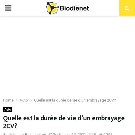
PRIMARY
MENU
Home
Auto
Quelle est la durée de vie d’un embrayage 2CV?
Auto
Quelle est la durée de vie d’un embrayage
2CV?
Published by Biodienet.eu
September 13, 2021
0
1391