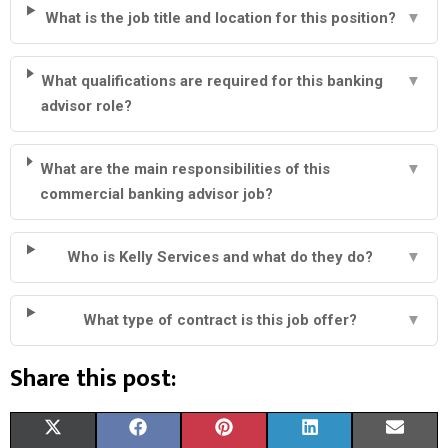
What is the job title and location for this position?
▼
What qualifications are required for this banking
▼
advisor role?
What are the main responsibilities of this
▼
commercial banking advisor job?
Who is Kelly Services and what do they do?
▼
What type of contract is this job offer?
▼
Share this post:
S
S
S
S
S
X
F
P
L
E