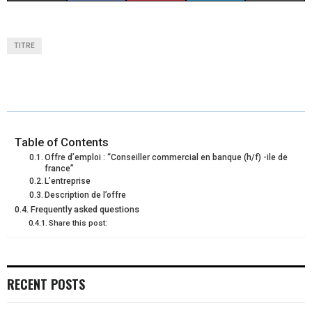
H
H
H
H
H
(
A
I
I
M
A
A
A
A
A
T
C
N
N
A
TITRE
R
R
R
R
R
W
E
T
K
I
E
E
E
E
E
I
B
E
E
L
O
O
O
O
O
T
O
R
D
N
N
N
N
N
T
O
E
I
Table of Contents
Offre d’emploi : “Conseiller commercial en banque (h/f) -ile de
E
K
S
N
france”
L’entreprise
R
T
Description de l’offre
Frequently asked questions
)
Share this post:
RECENT POSTS