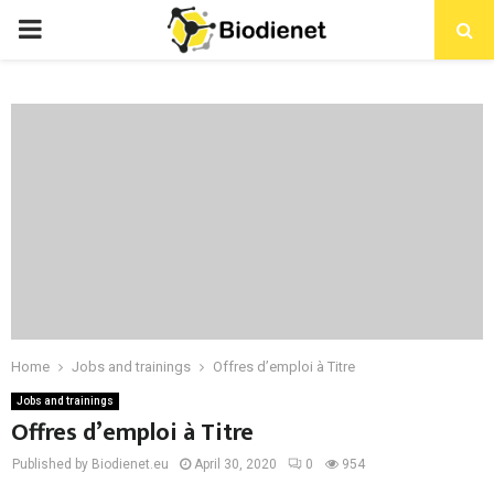
PRIMARY
MENU
Home
Jobs and trainings
Offres d’emploi à Titre
Jobs and trainings
Offres d’emploi à Titre
Published by Biodienet.eu
April 30, 2020
0
954