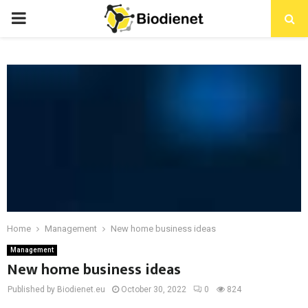
PRIMARY
MENU
Home
Management
New home business ideas
Management
New home business ideas
Published by Biodienet.eu
October 30, 2022
0
824