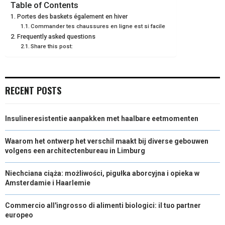
N
N
N
N
N
T
O
E
I
Table of Contents
Portes des baskets également en hiver
E
K
S
N
Commander tes chaussures en ligne est si facile
Frequently asked questions
R
T
Share this post:
)
RECENT POSTS
Insulineresistentie aanpakken met haalbare eetmomenten
Waarom het ontwerp het verschil maakt bij diverse gebouwen
volgens een architectenbureau in Limburg
Niechciana ciąża: możliwości, pigułka aborcyjna i opieka w
Amsterdamie i Haarlemie
Commercio all'ingrosso di alimenti biologici: il tuo partner
europeo