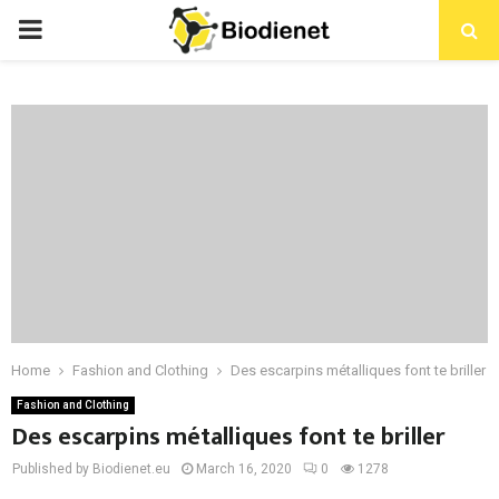
PRIMARY
MENU
Home
Fashion and Clothing
Des escarpins métalliques font te briller
Fashion and Clothing
Des escarpins métalliques font te briller
Published by Biodienet.eu
March 16, 2020
0
1278