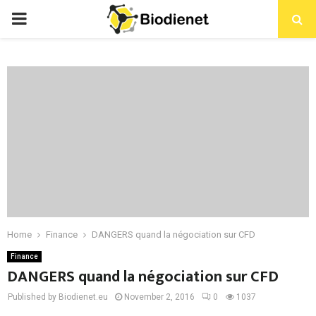
PRIMARY
MENU
Home
Finance
DANGERS quand la négociation sur CFD
Finance
DANGERS quand la négociation sur CFD
Published by Biodienet.eu
November 2, 2016
0
1037