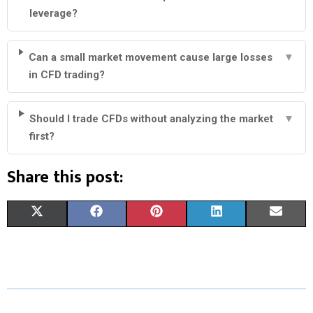
leverage?
Can a small market movement cause large losses
▼
in CFD trading?
Should I trade CFDs without analyzing the market
▼
first?
Share this post:
S
S
S
S
S
X
F
P
L
E
H
H
H
H
H
(
A
I
I
M
A
A
A
A
A
T
C
N
N
A
R
R
R
R
R
W
E
T
K
I