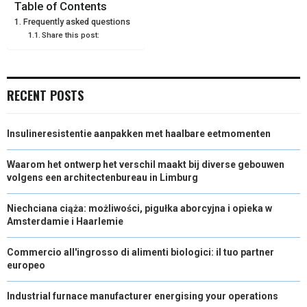
E
E
E
E
E
I
B
E
E
L
Table of Contents
Frequently asked questions
O
O
O
O
O
T
O
R
D
Share this post:
N
N
N
N
N
T
O
E
I
E
K
S
N
RECENT POSTS
R
T
)
Insulineresistentie aanpakken met haalbare eetmomenten
Waarom het ontwerp het verschil maakt bij diverse gebouwen
volgens een architectenbureau in Limburg
Niechciana ciąża: możliwości, pigułka aborcyjna i opieka w
Amsterdamie i Haarlemie
Commercio all'ingrosso di alimenti biologici: il tuo partner
europeo
Industrial furnace manufacturer energising your operations