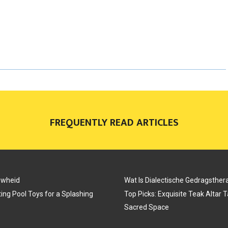
A
A
A
R
R
R
E
E
E
O
O
O
N
N
N
FREQUENTLY READ ARTICLES
uwheid
Wat Is Dialectische Gedragsther
ing Pool Toys for a Splashing
Top Picks: Exquisite Teak Altar 
Sacred Space