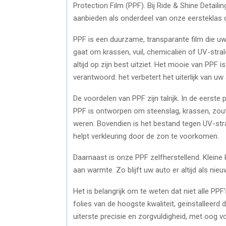
Protection Film (PPF). Bij Ride & Shine Detail
aanbieden als onderdeel van onze eersteklas d
PPF is een duurzame, transparante film die uw
gaat om krassen, vuil, chemicaliën of UV-str
altijd op zijn best uitziet. Het mooie van PPF i
verantwoord: het verbetert het uiterlijk van uw
De voordelen van PPF zijn talrijk. In de eers
PPF is ontworpen om steenslag, krassen, zout,
weren. Bovendien is het bestand tegen UV-stra
helpt verkleuring door de zon te voorkomen.
Daarnaast is onze PPF zelfherstellend. Klein
aan warmte. Zo blijft uw auto er altijd als ni
Het is belangrijk om te weten dat niet alle PPF’s
folies van de hoogste kwaliteit, geïnstalleer
uiterste precisie en zorgvuldigheid, met oog vo