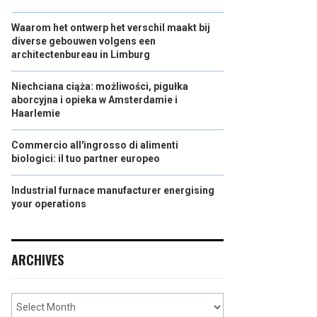
Waarom het ontwerp het verschil maakt bij
diverse gebouwen volgens een
architectenbureau in Limburg
Niechciana ciąża: możliwości, pigułka
aborcyjna i opieka w Amsterdamie i
Haarlemie
Commercio all'ingrosso di alimenti
biologici: il tuo partner europeo
Industrial furnace manufacturer energising
your operations
ARCHIVES