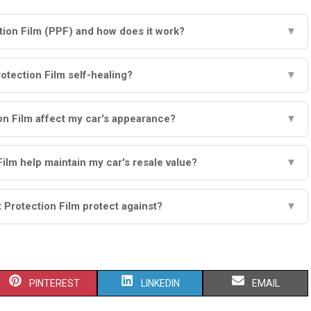
tion Film (PPF) and how does it work?
▼
rotection Film self-healing?
▼
ion Film affect my car's appearance?
▼
ilm help maintain my car's resale value?
▼
 Protection Film protect against?
▼
S
S
S
PINTEREST
LINKEDIN
EMAIL
H
H
H