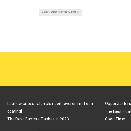
A
A
PAINT PROTECTION FOLIE
R
R
E
E
O
O
N
N
Laat uw auto stralen als nooit tevoren met een
Oppervlakter
coating!
The Best Float
The Best Camera Flashes in 2023
Good Time