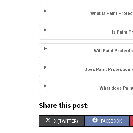
What is Paint Protec
Is Paint P
Will Paint Protect
Does Paint Protection F
What does Paint
Share this post:
S
S
X (TWITTER)
FACEBOOK
H
H