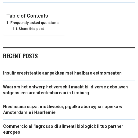
O
O
O
O
O
T
O
R
D
N
N
N
N
N
T
O
E
I
Table of Contents
Frequently asked questions
E
K
S
N
Share this post:
R
T
)
RECENT POSTS
Insulineresistentie aanpakken met haalbare eetmomenten
Waarom het ontwerp het verschil maakt bij diverse gebouwen
volgens een architectenbureau in Limburg
Niechciana ciąża: możliwości, pigułka aborcyjna i opieka w
Amsterdamie i Haarlemie
Commercio all'ingrosso di alimenti biologici: il tuo partner
europeo