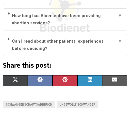
How long has Bloemenhove been providing
▼
abortion services?
Can I read about other patients' experiences
▼
before deciding?
Share this post:
S
S
S
S
S
X
F
P
L
E
H
H
H
H
H
(
A
I
I
M
A
A
A
A
A
T
C
N
N
A
SCHWANGERSCHAFTSABBRUCH
UNGEWOLLT SCHWANGER
R
R
R
R
R
W
E
T
K
I
E
E
E
E
E
I
B
E
E
L